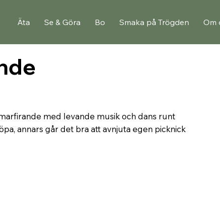
Äta
Se & Göra
Bo
Smaka på Trögden
Om 
nde
mmarfirande med levande musik och dans runt
pa, annars går det bra att avnjuta egen picknick