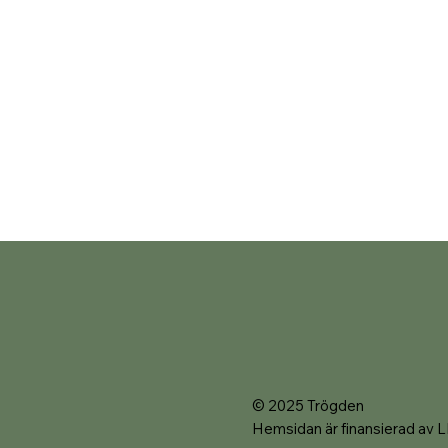
© 2025 Trögden
Hemsidan är finansierad av 