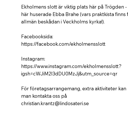
Ekholmens slott är viktig plats här på Trögden -
här huserade Ebba Brahe (vars praktkista finns 
allmän beskådan i Veckholms kyrka!).
Facebooksida:
https://facebook.com/ekholmensslott
Instagram:
https://www.instagram.com/ekholmensslott?
igsh=cWJiM2l3dDU0MzJj&utm_source=qr
För företagsarrangemang, extra aktiviteter kan
man kontakta oss på
christian.krantz@lindosateri.se