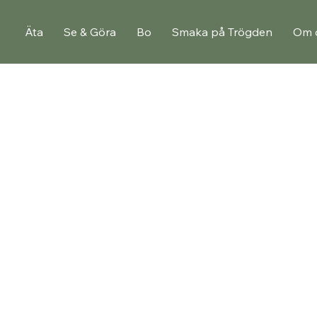
Äta
Se & Göra
Bo
Smaka på Trögden
Om 