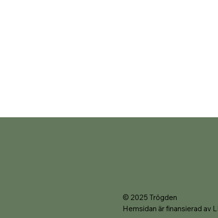
© 2025 Trögden
Hemsidan är finansierad av 