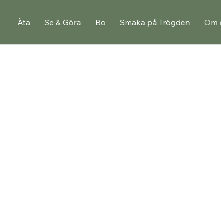
Äta
Se & Göra
Bo
Smaka på Trögden
Om 