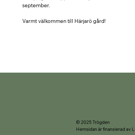
september.
Varmt välkommen till Härjarö gård!
© 2025 Trögden
Hemsidan är finansierad av 