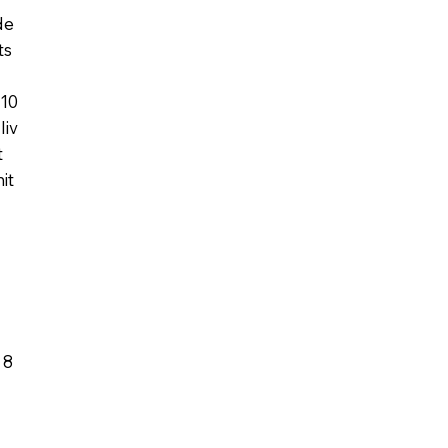
de
ts
 10
liv
t
it
 8