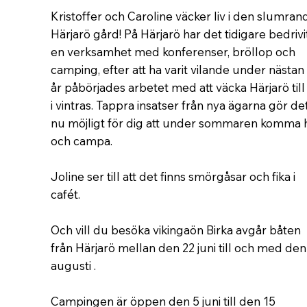
Kristoffer och Caroline väcker liv i den slumran
Härjarö gård! På Härjarö har det tidigare bedrivi
en verksamhet med konferenser, bröllop och
camping, efter att ha varit vilande under nästan
år påbörjades arbetet med att väcka Härjarö till 
i vintras. Tappra insatser från nya ägarna gör de
nu möjligt för dig att under sommaren komma h
och campa.
Joline ser till att det finns smörgåsar och fika i
cafét.
Och vill du besöka vikingaön Birka avgår båten
från Härjarö mellan den 22 juni till och med den
augusti .
Campingen är öppen den 5 juni till den 15