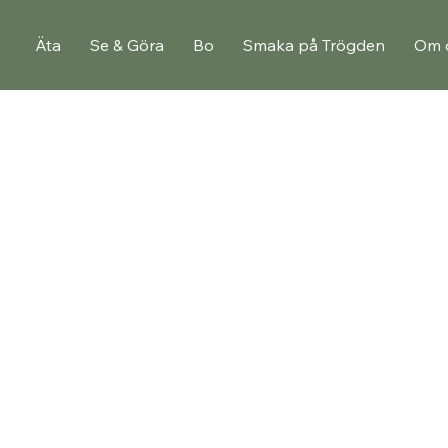
Äta
Se & Göra
Bo
Smaka på Trögden
Om 