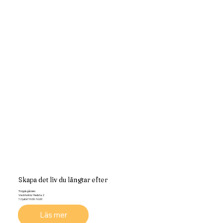
Skapa det liv du längtar efter
Trögdsgården
Veckholms Hedsta 2
12 juli kl 10.00-16.00
Läs mer