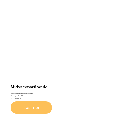
Midsommarfirande
Veckholms Hembygdsförening
Fredagen den 20 juni
Kl 11.00-13.30
Läs mer