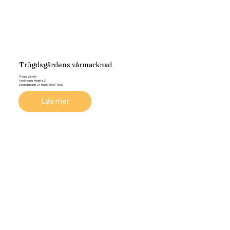
Trögdsgårdens vårmarknad
Trögdsgården
Veckholms Hedsta 2
Lördagen den 24 maj kl 10.00-15.00
Läs mer