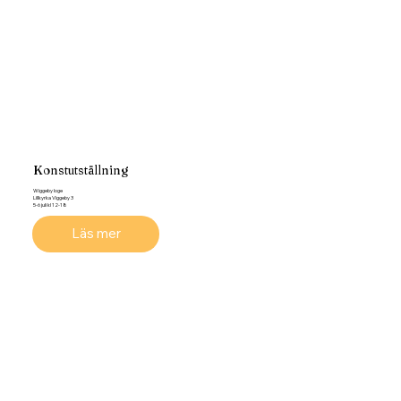
Konstutställning
Wiggeby loge
Lillkyrka Viggeby 3
5-6 juli kl 12-18
Läs mer