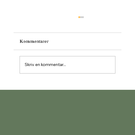
Kommentarer
Skriv en kommentar...
Historisk middag med guidad tur till
Utö hus den 19 juli