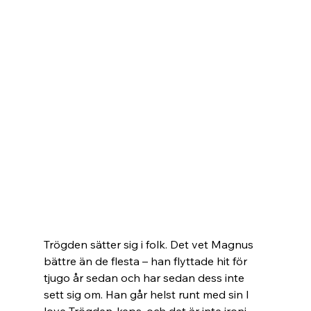
Trögden sätter sig i folk. Det vet Magnus 
bättre än de flesta – han flyttade hit för 
tjugo år sedan och har sedan dess inte 
sett sig om. Han går helst runt med sin I 
love Trögden-keps, och det är inte ironi. 